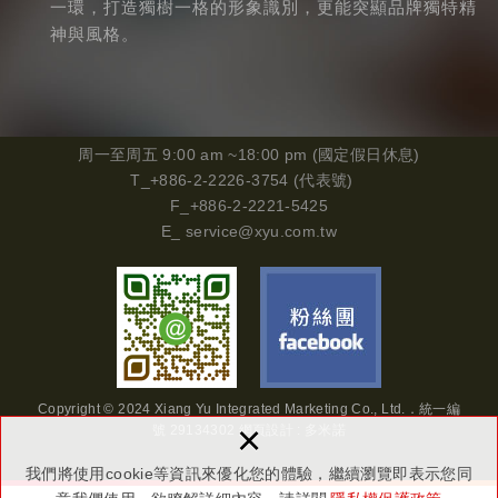
一環，打造獨樹一格的形象識別，更能突顯品牌獨特精
神與風格。
周一
至周五 9:00 am ~18:00 pm (國定假日休息)
T_+886-2-2226-3754 (代表號)
F_+886-2-2221-5425
E_
service@xyu.com.tw
Copyright © 2024 Xiang Yu Integrated Marketing Co., Ltd.．
統一編
×
號
29134302
網頁設計 : 多米諾
我們將使用cookie等資訊來優化您的體驗，繼續瀏覽即表示您同