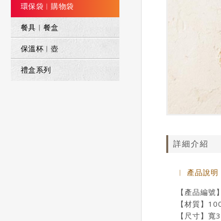
環保袋︱購物袋
餐具︱餐盒
保溫杯︱壺
禮盒系列
詳細介紹
︱ 產品說明
【產品編號】B
【材質】10
【尺寸】寬35