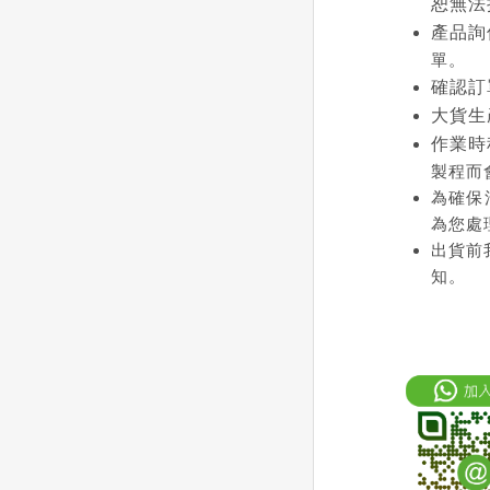
恕無法
產品詢
單。
確認訂
大貨生
作業時
製程而
為確保
為您處
出貨前
知。