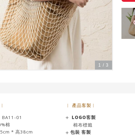
1
/
3
 ︱
︱ 產品客製︱
A11-01
LOGO客製
0%棉
棉布標籤
cm * 高38cm
包裝 客製