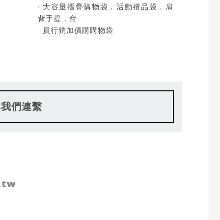
· 大容量摺疊購物袋，活動禮品袋，肩
背手提，會
員行銷加價購購物袋
與我們連繫
.tw