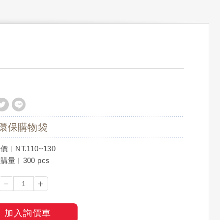
環保購物袋
︱NT.110~130
量︱300 pcs
－
＋
加入詢價車