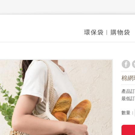
環保袋︱購物袋
棉網
產品訂價
最低訂購
數量 :