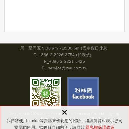
周一
至周五 9:00 am ~18:00 pm (國定假日休息)
T_+886-2-2226-3754 (代表號)
F_+886-2-2221-5425
E_
service@xyu.com.tw
×
Copyright © 2024 Xiang Yu Integrated Marketing Co., Ltd.．
統一編
號
29134302
網頁設計 : 多米諾
我們將使用cookie等資訊來優化您的體驗，繼續瀏覽即表示您同
意我們使用。欲瞭解詳細內容，請詳閱
隱私權保護政策