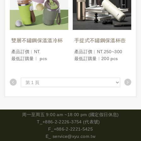
雙層不鏽鋼保溫溫冷杯
手提式不鏽鋼保溫杯壺
產品訂價︱NT.
產品訂價︱NT.250~300
最低訂購量︱ pcs
最低訂購量︱200 pcs
周一
至周五 9:00 am ~18:00 pm (國定假日休息)
T_+886-2-2226-3754 (代表號)
F_+886-2-2221-5425
E_
service@xyu.com.tw