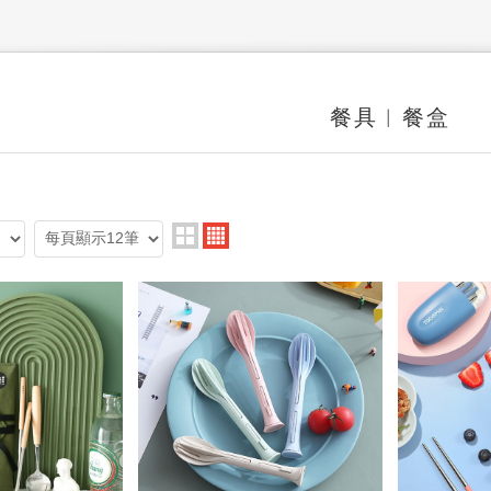
餐具︱餐盒