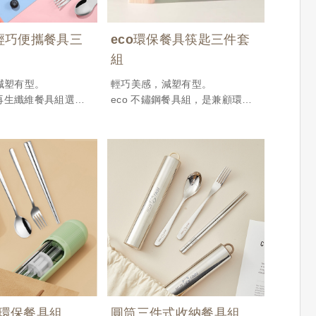
囊輕巧便攜餐具三
eco環保餐具筷匙三件套
組
減塑有型。
輕巧美感，減塑有型。
性再生纖維餐具組選用
eco 不鏽鋼餐具組，是兼顧環保
纖維壓製而成，堅固
與日常實用的理想選擇。每組包
然分解，是兼顧環保
含湯匙、叉子、餐刀與收納盒，
的理想選擇。每組包
適合放入包包隨身攜帶，方便日
子、餐刀與收納盒，
常外食或出差旅行使用。
包隨身攜帶，方便日
不論是作為自用的綠色生活起
差旅行使用。
點，還是作為企業送禮表現永續
自用的綠色生活起
理念，都是一份傳遞用心與責任
為企業送禮表現永續
的好選擇。產品訂價︱
一份傳遞用心與責任
NT.150~200
產品訂價︱
最低訂購量︱300 pcs
0
00 pcs
n 環保餐具組
圓筒三件式收納餐具組