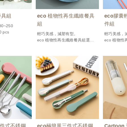
餐具組
eco 植物性再生纖維餐具
eco膠
組
件組
0~250
 pcs
輕巧美感，減塑有型。
輕巧美感，
eco 植物性再生纖維餐具組選用
eco 植物
天然植物性纖維壓製而成，堅固
天然植物性
耐用、可自然分解，是兼顧環保
耐用、可自
與日常實用的理想選擇。每組包
與日常實用
含湯匙、叉子、餐刀與收納盒，
含湯匙、叉
適合放入包包隨身攜帶，方便日
適合放入包
常外食或出差旅行使用。
常外食或出
不論是作為自用的綠色生活起
不論是作為
點，還是作為企業送禮表現永續
點，還是作
理念，都是一份傳遞用心與責任
理念，都是
的好選擇。
的好選擇。
產品訂價︱NT.50~100
NT.100~12
最低訂購量︱500 pcs
最低訂購量︱3
三件式不銹鋼
eco極簡風三件式不銹鋼
Cartoo