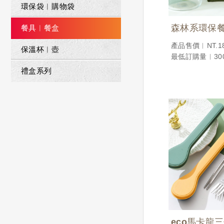
環保袋︱購物袋
森林系環保
餐具︱餐盒
產品售價︱NT.18
保溫杯︱壺
最低訂購量︱300
禮盒系列
eco馬卡龍