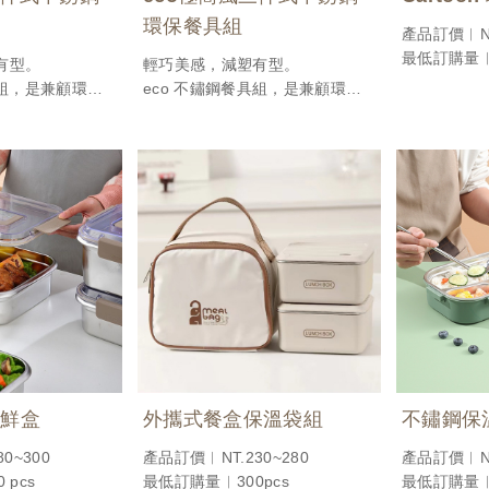
環保餐具組
產品訂價︱NT
最低訂購量︱3
有型。
輕巧美感，減塑有型。
具組，是兼顧環保
eco 不鏽鋼餐具組，是兼顧環保
想選擇。每組包
與日常實用的理想選擇。每組包
餐刀與收納盒，
含湯匙、叉子、餐刀與收納盒，
身攜帶，方便日
適合放入包包隨身攜帶，方便日
行使用。
常外食或出差旅行使用。
的綠色生活起
不論是作為自用的綠色生活起
業送禮表現永續
點，還是作為企業送禮表現永續
傳遞用心與責任
理念，都是一份傳遞用心與責任
的好選擇。產品訂價︱
~100
NT.90~120
 pcs
最低訂購量︱300pcs
保鮮盒
外攜式餐盒保溫袋組
不鏽鋼保
0~300
產品訂價︱NT.230~280
產品訂價︱NT.
 pcs
最低訂購量︱300pcs
最低訂購量︱3