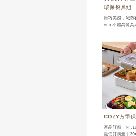
環保餐具組
輕巧美感，減塑
eco 不鏽鋼餐
與日常實用的理
含湯匙、叉子、
適合放入包包隨
常外食或出差旅
不論是作為自用
點，還是作為企
理念，都是一份
的好選擇。
產品訂價︱NT.80
最低訂購量︱300
COZY方型
產品訂價︱NT.18
最低訂購量︱300