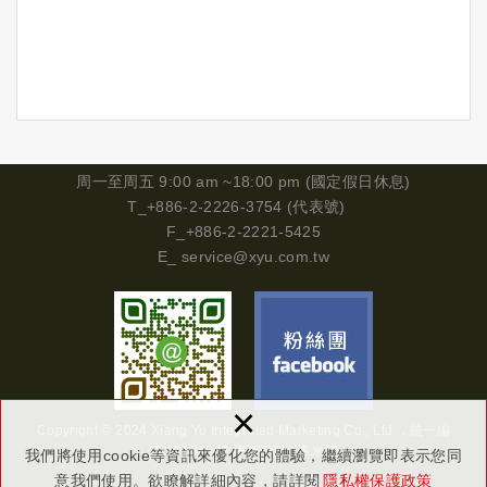
周一
至周五 9:00 am ~18:00 pm (國定假日休息)
T_+886-2-2226-3754 (代表號)
F_+886-2-2221-5425
E_
service@xyu.com.tw
×
Copyright © 2024 Xiang Yu Integrated Marketing Co., Ltd.．
統一編
號
29134302
網頁設計 : 多米諾
我們將使用cookie等資訊來優化您的體驗，繼續瀏覽即表示您同
意我們使用。欲瞭解詳細內容，請詳閱
隱私權保護政策