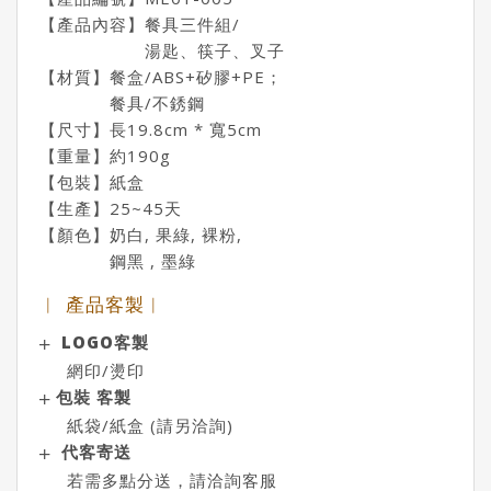
【產品內容】餐具三件組/
湯匙、筷子、叉子
【材質】餐盒/ABS+矽膠+PE；
餐具/不銹鋼
【尺寸】長19.8cm * 寬5cm
【重量】約190g
【包裝】紙盒
【生產】25~45天
【顏色】奶白, 果綠, 裸粉,
鋼黑 , 墨綠
︱ 產品客製︱
LOGO客製
網印/燙印
包裝 客製
紙袋/紙盒 (請另洽詢)
代客寄送
若需多點分送，請洽詢客服