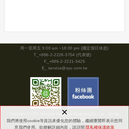
周一
至周五 9:00 am ~18:00 pm (國定假日休息)
T_+886-2-2226-3754 (代表號)
F_+886-2-2221-5425
E_
service@xyu.com.tw
×
Copyright © 2024 Xiang Yu Integrated Marketing Co., Ltd.．
統一編
號
29134302
網頁設計 : 多米諾
我們將使用cookie等資訊來優化您的體驗，繼續瀏覽即表示您同
意我們使用。欲瞭解詳細內容，請詳閱
隱私權保護政策