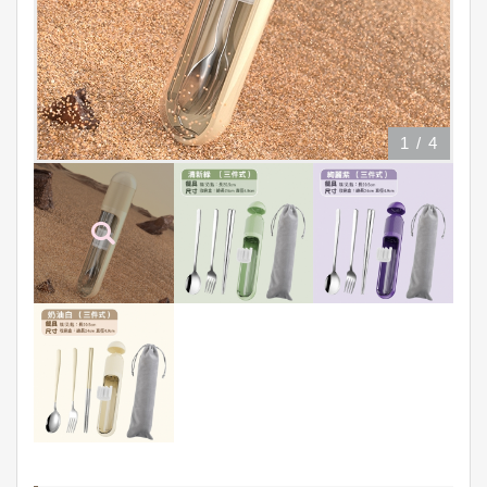
1
/
4