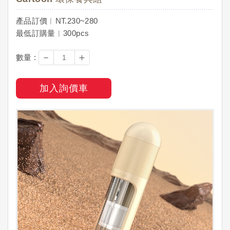
產品訂價︱NT.230~280
最低訂購量︱300pcs
－
＋
數量 :
加入詢價車