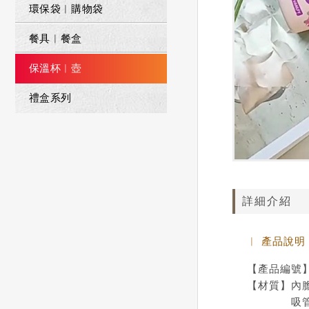
環保袋︱購物袋
餐具︱餐盒
保溫杯︱壺
禮盒系列
詳細介紹
︱ 產品說明
【產品編號】W
【材質】內膽 
吸管 / 