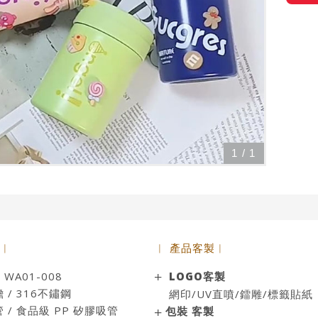
1
/
1
 ︱
︱ 產品客製︱
A01-008
LOGO客製
/ 316不鏽鋼
網印/UV直噴/鐳雕/標籤貼紙
食品級 PP 矽膠吸管
包裝 客製