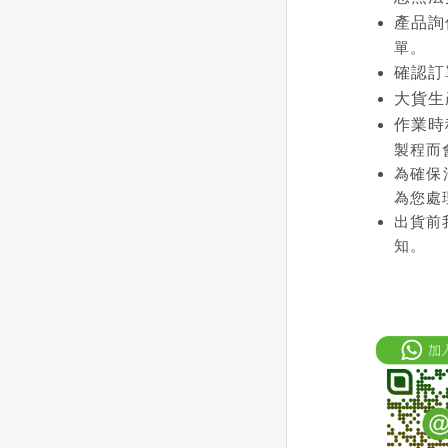
產品詢
單。
確認訂
大貨生
作業時
製程而
為確保
為您處
出貨前
知。