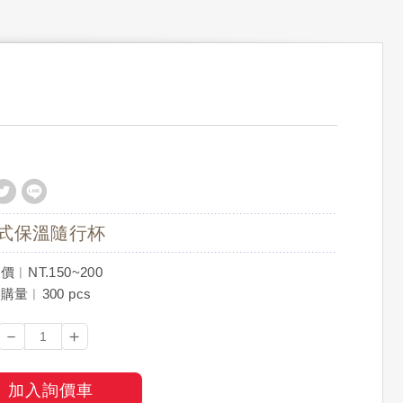
式保溫隨行杯
︱NT.150~200
量︱300 pcs
－
＋
加入詢價車