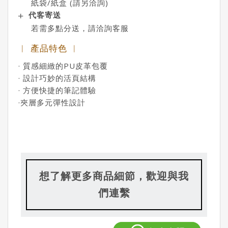
紙袋/紙盒 (請另洽詢)
代客寄送
若需多點分送，請洽詢客服
︱ 產品特色 ︱
· 質感細緻的PU皮革包覆
· 設計巧妙的活頁結構
· 方便快捷的筆記體驗
·夾層多元彈性設計
想了解更多商品細節，歡迎與我
們連繫