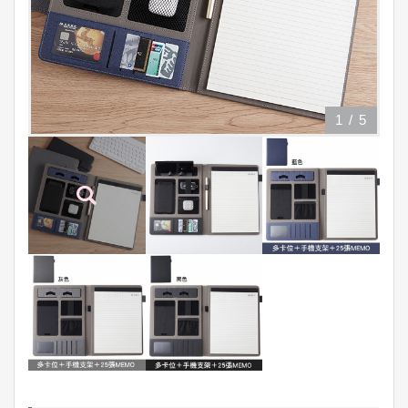
1
/
5