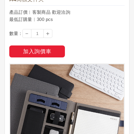
產品訂價︱客製商品 歡迎洽詢
最低訂購量︱300 pcs
－
＋
數量 :
加入詢價車