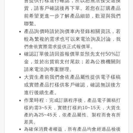
會提供打樣進行確認，所以恕無法接受退換
貨，請客戶確認後再下單。若您在訂購產品
前希望更進一步了解產品細節，歡迎與我們
聯繫。
產品詢價時請於詢價車內登錄相關資訊，若
較為繁複的需求也可以來電洽詢及討論
，我
們會依實際需求提供正式報價單。
確認訂單後請回簽報價單並預先支付50%訂
金，並於出貨前支付尾款；若為公務機關則
請來電洽詢專案辦理。
大貨生產前我們會依產品屬性提供電子樣稿
或實體產品打樣供客戶確認，確認無誤後方
進行後續生產。
作業時程
：完成訂購程序後，產品電子圖稿打
樣約需3~5天，實體打樣約10~15天，大貨生
產約為25~45天，依產品屬性、製程而會有所
差異。
為確保消費者權益，所有產品均會經過品檢後