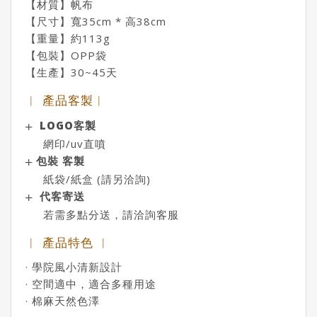
【材質】帆布
【尺寸】寬35cm * 高38cm
【重量】約113g
【包裝】OPP袋
【生產】30~45天
︱ 產品客製︱
LOGO客製
網印/uv直噴
包裝 客製
紙袋/紙盒 (請另洽詢)
代客寄送
若需多點分送，請洽詢客服
︱ 產品特色 ︱
· 學院風小清新設計
· 空間適中，適合多種用途
· 棉麻天然色澤