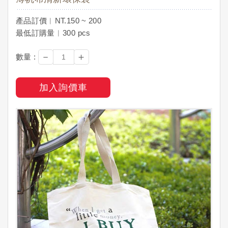
產品訂價︱NT.150 ~ 200
最低訂購量︱300 pcs
－
＋
數量 :
加入詢價車